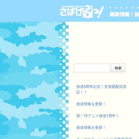
検索:
放送5周年記念！見放題配信決
定！！
放送情報を更新！
祝！TVアニメ放送1周年！
放送情報を更新！