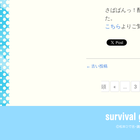
さばばんっ！
た。
こちら
よりご
← 古い投稿
頭
«
...
3