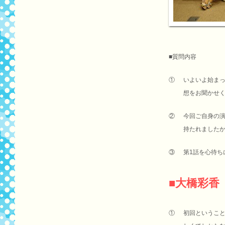
■質問内容
①
いよいよ始ま
想をお聞かせ
②
今回ご自身の
持たれました
③
第1話を心待ち
■大橋彩香
①
初回というこ