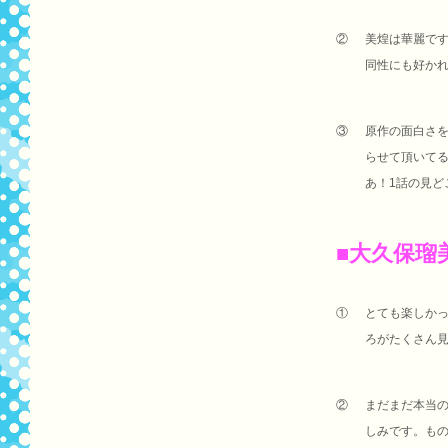
②
美煌は華麗で
同性にも好か
③
原作の面白さ
らせて頂いて
あ！1話の見ど
■大久保瑠
①
とても楽しか
ろがたくさん見
②
まだまだ本当
しみです。も