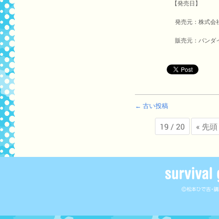
【発売日】
発売元：株式会
販売元：バンダ
← 古い投稿
19 / 20
« 先頭