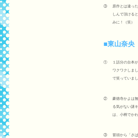
③
原作とは違っ
しんで頂ける
みに！（笑）
■東山奈央
①
１話分の台本
ワクワクしま
で笑っていま
②
豪徳寺かよは
る気がない謎
は、小柄でか
③
冒頭から「さ