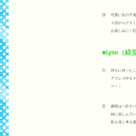
③
可愛い女の子
１話からゲス
お楽しみに！
■Lynn（
①
待ちに待った
アフレコ中も
ー！！
②
麻耶は一応サ
純に楽しんで
私も深く考え