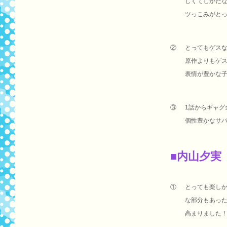
しくてしかた
ツっこみがと
②
とってもゲス
原作よりもゲ
表情が豊かな
③
1話からギャグ
個性豊かなサ
■内山夕実
①
とっても楽し
な部分もあっ
高まりました