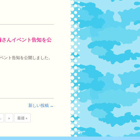
L」大橋さんイベント告知を公
さんイベント告知を公開しました。
新しい投稿 →
.
»
最後 »