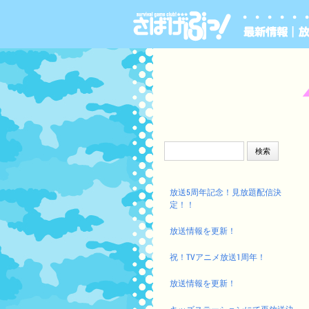
検索:
放送5周年記念！見放題配信決
定！！
放送情報を更新！
祝！TVアニメ放送1周年！
放送情報を更新！